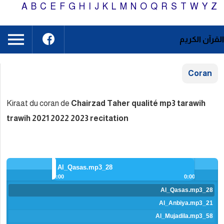
A
B
C
E
F
G
H
I
J
K
L
Kiraat du coran de
Chairzad Tahe
trawih 2021 2022 2023 recitati
28_Al_Qasas.mp3
0:00
> next
<