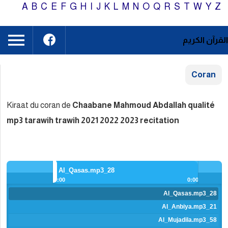
A
B
C
E
F
G
H
I
J
K
L
Kiraat du coran de
Chaabane Mah
mp3 tarawih trawih 2021 2022 2
28_Al_Qasas.mp3
0:00
> next
<